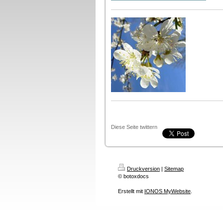
Diese Seite twittern
Druckversion
|
Sitemap
© botoxdocs
Erstellt mit
IONOS MyWebsite
.