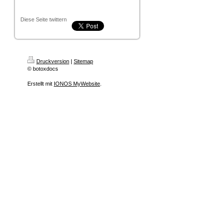
Diese Seite twittern
Druckversion
|
Sitemap
© botoxdocs
Erstellt mit
IONOS MyWebsite
.