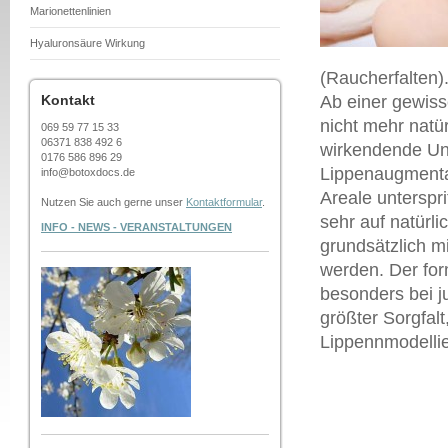
Marionettenlinien
Hyaluronsäure Wirkung
(Raucherfalten)
Kontakt
Ab einer gewiss
nicht mehr natür
069 59 77 15 33
06371 838 492 6
wirkendende Un
0176 586 896 29
Lippenaugmentat
info@botoxdocs.de
Areale unterspr
Nutzen Sie auch gerne unser
Kontaktformular
.
sehr auf natürl
INFO - NEWS - VERANSTALTUNGEN
grundsätzlich m
werden. Der for
besonders bei j
größter Sorgfalt
Lippennmodellie