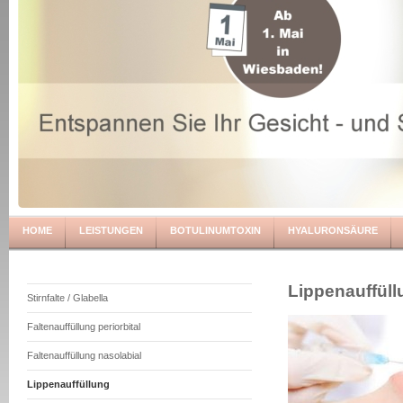
HOME
LEISTUNGEN
BOTULINUMTOXIN
HYALURONSÄURE
Lippenauffüll
Stirnfalte / Glabella
Faltenauffüllung periorbital
Faltenauffüllung nasolabial
Lippenauffüllung